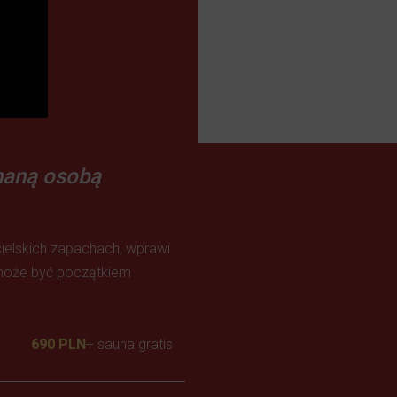
haną osobą
ielskich zapachach, wprawi
i może być początkiem
690 PLN
+ sauna gratis