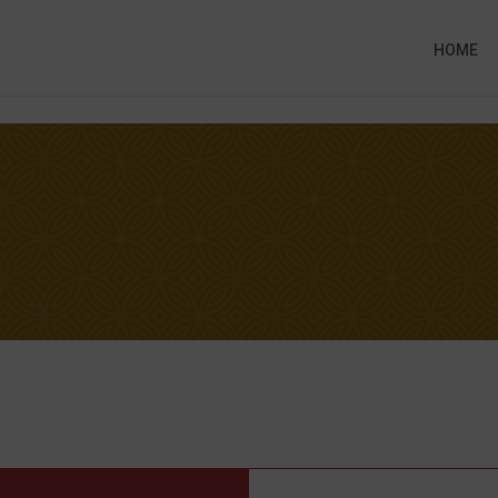
HOME
A ONLINE
ng this booking, you will receive a booking confirmat