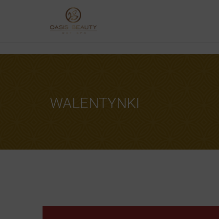
[player id="4861"]
REZERWACJ
Upon completi
[booked-calendar]
WALENTYNKI