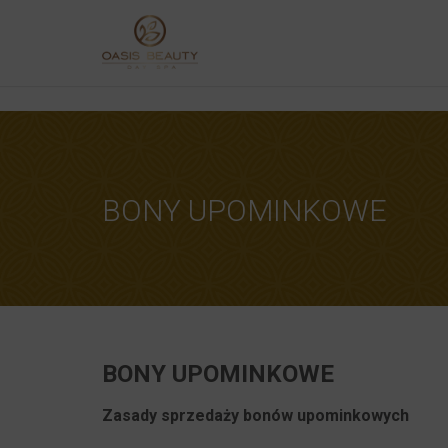
[player id="4861"]
REZERWACJ
Upon completi
[booked-calendar]
BONY UPOMINKOWE
BONY UPOMINKOWE
Zasady sprzedaży bonów upominkowych