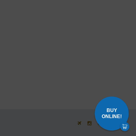
BUY
ONLINE!