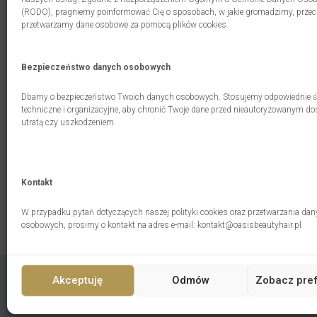
Voucher o przedłużonym terminie ważności u
(RODO), pragniemy poinformować Cię o sposobach, w jakie gromadzimy, prze
przetwarzamy dane osobowe za pomocą plików cookies.
rezerwacji na 24 godziny przed umówioną wi
Niniejszy regulamin jest udostępniany na życzeni
Bezpieczeństwo danych osobowych
zamówienia Kupujący oświadcza, iż zapoznał się z
Dbamy o bezpieczeństwo Twoich danych osobowych. Stosujemy odpowiednie ś
techniczne i organizacyjne, aby chronić Twoje dane przed nieautoryzowanym d
utratą czy uszkodzeniem.
Umów się
Kontakt
W przypadku pytań dotyczących naszej polityki cookies oraz przetwarzania da
osobowych, prosimy o kontakt na adres e-mail: kontakt@oasisbeautyhair.pl
Akceptuję
Odmów
Zobacz pre
© Copyright 2025
OASIS BEAUTY & HAIR
· Created by
M