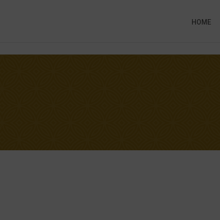
HOME
A ONLINE
ng this booking, you will receive a booking confirmat