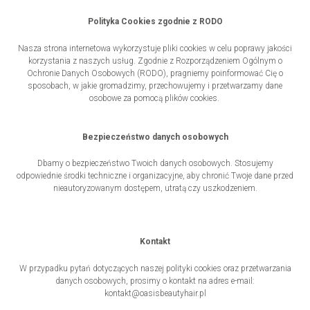
Szu
Polityka Cookies zgodnie z RODO
Nasza strona internetowa wykorzystuje pliki cookies w celu poprawy jakości
korzystania z naszych usług. Zgodnie z Rozporządzeniem Ogólnym o
INNE USŁUGI
Ochronie Danych Osobowych (RODO), pragniemy poinformować Cię o
sposobach, w jakie gromadzimy, przechowujemy i przetwarzamy dane
BONY UPOMINKOWE
osobowe za pomocą plików cookies.
REZERWACJE GRUPOWE
Bezpieczeństwo danych osobowych
REGULAMIN
Dbamy o bezpieczeństwo Twoich danych osobowych. Stosujemy
odpowiednie środki techniczne i organizacyjne, aby chronić Twoje dane przed
nieautoryzowanym dostępem, utratą czy uszkodzeniem.
ZABIEGI
ZABIEGI SPECJALISTYCZNE
Kontakt
W przypadku pytań dotyczących naszej polityki cookies oraz przetwarzania
danych osobowych, prosimy o kontakt na adres e-mail:
PAKIETY
kontakt@oasisbeautyhair.pl